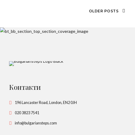
OLDER POSTS
Контакти
196 Lancaster Road, London, EN2 0JH
020 3823 7541
info@bulgariansteps.com