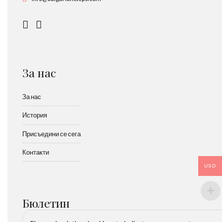
За нас
За нас
История
Присъедини се сега
Контакти
USD
Бюлетин