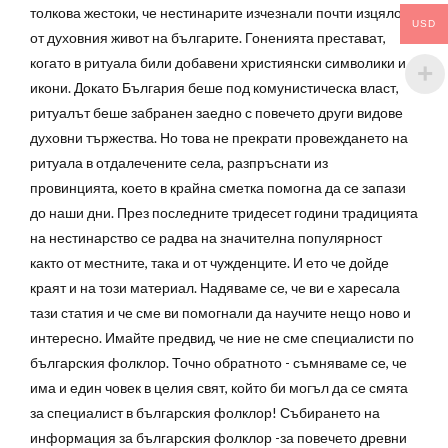
толкова жестоки, че нестинарите изчезнали почти изцяло
USD
от духовния живот на българите. Гоненията престават,
когато в ритуала били добавени християнски символики и
икони.
Докато България беше под комунистическа власт,
ритуалът беше забранен заедно с повечето други видове
духовни тържества. Но това не прекрати провеждането на
ритуала в отдалечените села, разпръснати из
провинцията, което в крайна сметка помогна да се запази
до наши дни. През последните тридесет години традицията
на нестинарство се радва на значителна популярност
както от местните, така и от чужденците.
И ето че дойде
краят и на този материал. Надяваме се, че ви е харесала
тази статия и че сме ви помогнали да научите нещо ново и
интересно. Имайте предвид, че ние не сме специалисти по
българския фолклор. Точно обратното - съмняваме се, че
има и един човек в целия свят, който би могъл да се смята
за специалист в българския фолклор! Събирането на
информация за българския фолклор -за повечето древни