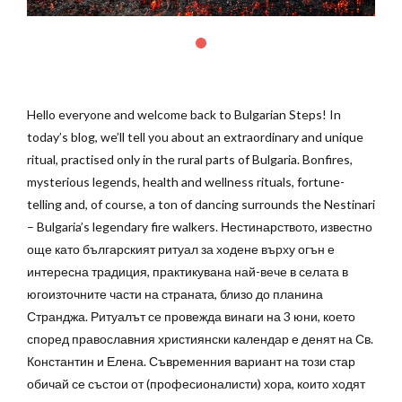
Hello everyone and welcome back to Bulgarian Steps! In
today’s blog, we’ll tell you about an extraordinary and unique
ritual, practised only in the rural parts of Bulgaria. Bonfires,
mysterious legends, health and wellness rituals, fortune-
telling and, of course, a ton of dancing surrounds the Nestinari
– Bulgaria’s legendary fire walkers.
Нестинарството, известно
още като българският ритуал за ходене върху огън е
интересна традиция, практикувана най-вече в селата в
югоизточните части на страната, близо до планина
Странджа. Ритуалът се провежда винаги на 3 юни, което
според православния християнски календар е денят на Св.
Константин и Елена.
Съвременния вариант на този стар
обичай се състои от (професионалисти) хора, които ходят