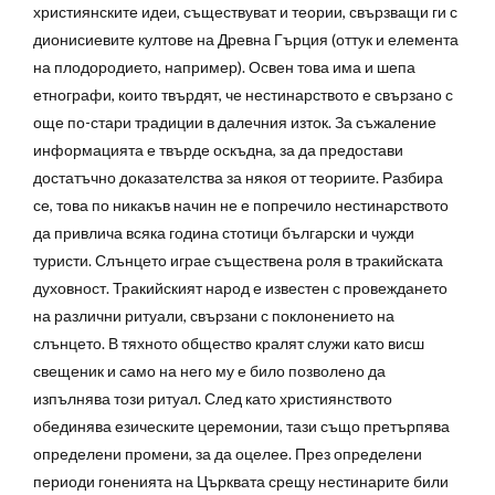
християнските идеи, съществуват и теории, свързващи ги с
дионисиевите култове на Древна Гърция (оттук и елемента
на плодородието, например). Освен това има и шепа
етнографи, които твърдят, че нестинарството е свързано с
още по-стари традиции в далечния изток. За съжаление
информацията е твърде оскъдна, за да предостави
достатъчно доказателства за някоя от теориите. Разбира
се, това по никакъв начин не е попречило нестинарството
да привлича всяка година стотици български и чужди
туристи.
Слънцето играе съществена роля в тракийската
духовност. Тракийският народ е известен с провеждането
на различни ритуали, свързани с поклонението на
слънцето. В тяхното общество кралят служи като висш
свещеник и само на него му е било позволено да
изпълнява този ритуал. След като християнството
обединява езическите церемонии, тази също претърпява
определени промени, за да оцелее. През определени
периоди гоненията на Църквата срещу нестинарите били