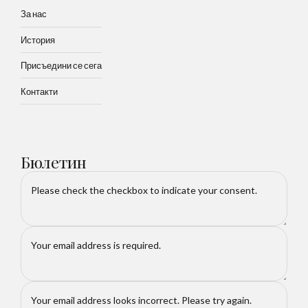
За нас
История
Присъедини се сега
Контакти
Бюлетин