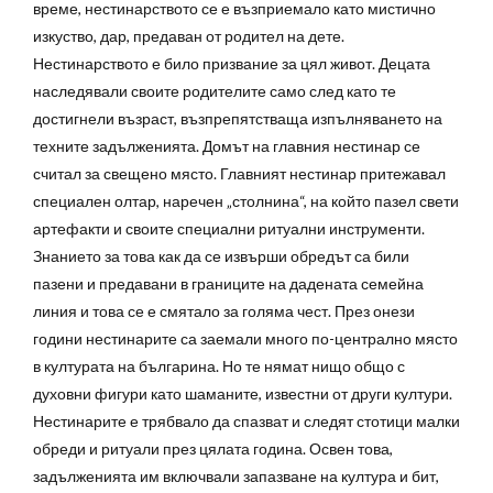
време, нестинарството се е възприемало като мистично
изкуство, дар, предаван от родител на дете.
Нестинарството е било призвание за цял живот. Децата
наследявали своите родителите само след като те
достигнели възраст, възпрепятстваща изпълняването на
техните задълженията. Домът на главния нестинар се
считал за свещено място. Главният нестинар притежавал
специален олтар, наречен „столнина“, на който пазел свети
артефакти и своите специални ритуални инструменти.
Знанието за това как да се извърши обредът са били
пазени и предавани в границите на дадената семейна
линия и това се е смятало за голяма чест. През онези
години нестинарите са заемали много по-централно място
в културата на българина. Но те нямат нищо общо с
духовни фигури като шаманите, известни от други култури.
Нестинарите е трябвало да спазват и следят стотици малки
обреди и ритуали през цялата година. Освен това,
задълженията им включвали запазване на култура и бит,