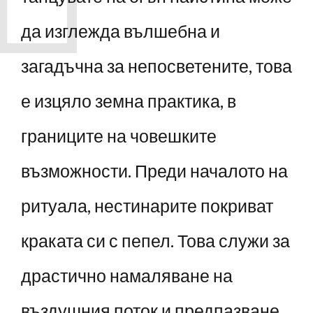
да изглежда вълшебна и
загадъчна за непосветените, това
е изцяло земна практика, в
границите на човешките
възможности. Преди началото на
ритуала, нестинарите покриват
краката си с пепел. Това служи за
драстично намаляване на
въздушния поток и предпазване