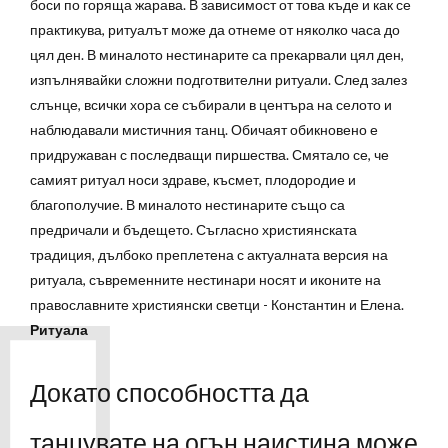
боси по горяща жарава. В зависимост от това къде и как се
практикува, ритуалът може да отнеме от няколко часа до
цял ден. В миналото нестинарите са прекарвали цял ден,
изпълнявайки сложни подготвителни ритуали. След залез
слънце, всички хора се събирали в центъра на селото и
наблюдавали мистичния танц. Обичаят обикновено е
придружаван с последващи пиршества. Смятало се, че
самият ритуал носи здраве, късмет, плодородие и
благополучие. В миналото нестинарите също са
предричали и бъдещето.
Съгласно християнската
традиция, дълбоко преплетена с актуалната версия на
ритуала, съвременните нестинари носят и иконите на
православните християнски светци - Константин и Елена.
Ритуала
Докато способността да
танцувате на огън наистина може