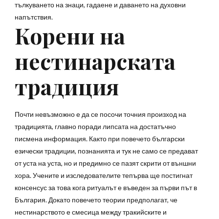
тълкуването на знаци, гадаене и даването на духовни
напътствия.
Корени на
нестинарската
традиция
Почти невъзможно е да се посочи точния произход на
традицията, главно поради липсата на достатъчно
писмена информация. Както при повечето български
езически традиции, познанията и тук не само се предават
от уста на уста, но и предимно се пазят скрити от външни
хора. Учените и изследователите тепърва ще постигнат
консенсус за това кога ритуалът е въведен за първи път в
България. Докато повечето теории предполагат, че
нестинарството е смесица между тракийските и