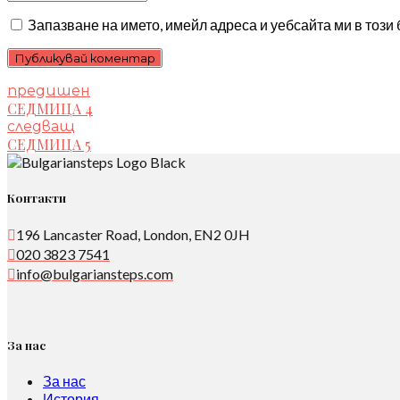
Запазване на името, имейл адреса и уебсайта ми в този
Публикувай коментар
предишен
СЕДМИЦА 4
следващ
СЕДМИЦА 5
Контакти
196 Lancaster Road, London, EN2 0JH
020 3823 7541
info@bulgariansteps.com
За нас
За нас
История