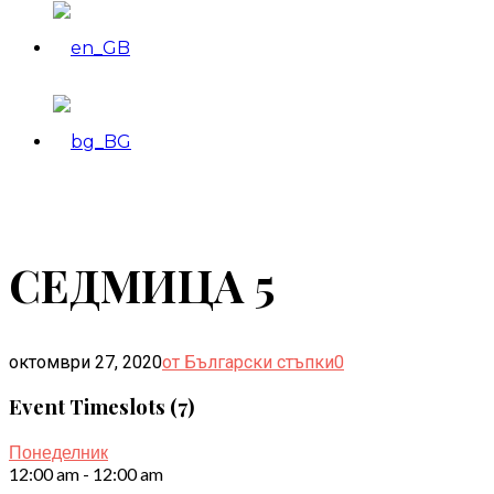
СЕДМИЦА 5
октомври 27, 2020
от Български стъпки
0
Event Timeslots (7)
Понеделник
12:00 am
-
12:00 am