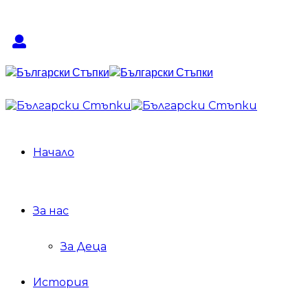
Начало
За нас
За Деца
История