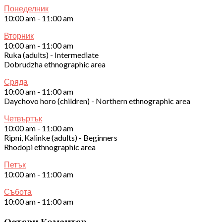
Понеделник
10:00 am
-
11:00 am
Вторник
10:00 am
-
11:00 am
Ruka (adults) - Intermediate
Dobrudzha ethnographic area
Сряда
10:00 am
-
11:00 am
Daychovo horo (children) - Northern ethnographic area
Четвъртък
10:00 am
-
11:00 am
Ripni, Kalinke (adults) - Beginners
Rhodopi ethnographic area
Петък
10:00 am
-
11:00 am
Събота
10:00 am
-
11:00 am
Остави Коментар