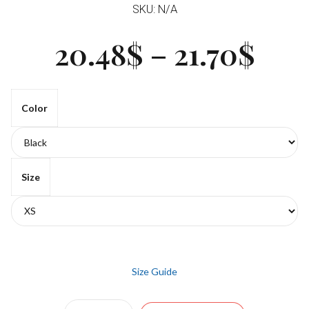
SKU: N/A
20.48
$
–
21.70
$
Color
Size
Size Guide
Quantity